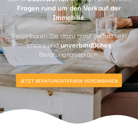
Fragen rund um den Verkauf der
Immobilie
.
Vereinbaren Sie dazu ganz einfach ein
erstes und
unverbindliches
Beratungsgespräch.
JETZT BERATUNGSTERMIN VEREINBAREN