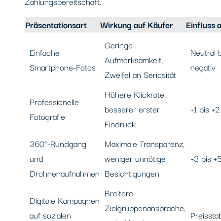
Zahlungsbereitschaft.
Präsentationsart
Wirkung auf Käufer
Einfluss 
Geringe
Einfache
Neutral 
Aufmerksamkeit,
Smartphone-Fotos
negativ
Zweifel an Seriosität
Höhere Klickrate,
Professionelle
besserer erster
+1 bis +
Fotografie
Eindruck
360°-Rundgang
Maximale Transparenz,
und
weniger unnötige
+3 bis +
Drohnenaufnahmen
Besichtigungen
Breitere
Digitale Kampagnen
Zielgruppenansprache,
auf sozialen
Preisstab