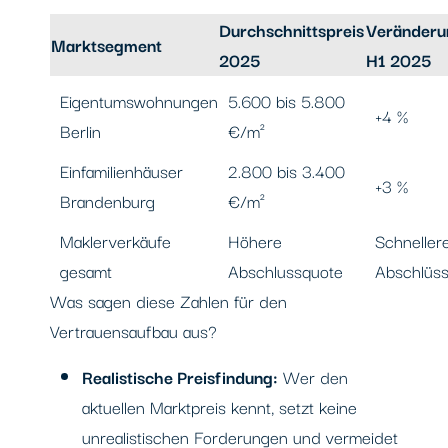
Durchschnittspreis
Veränderu
Marktsegment
2025
H1 2025
Eigentumswohnungen
5.600 bis 5.800
+4 %
Berlin
€/m²
Einfamilienhäuser
2.800 bis 3.400
+3 %
Brandenburg
€/m²
Maklerverkäufe
Höhere
Schneller
gesamt
Abschlussquote
Abschlüs
Was sagen diese Zahlen für den
Vertrauensaufbau aus?
Realistische Preisfindung:
Wer den
aktuellen Marktpreis kennt, setzt keine
unrealistischen Forderungen und vermeidet