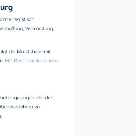
burg
läne realistisch
eschaffung, Vermarktung,
lgt die Marktphase mit
e. Für
Best Practices beim
chutzregelungen, die den
dbuchverfahren zu
.