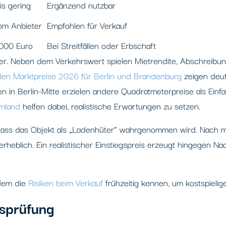
is gering
Ergänzend nutzbar
om Anbieter
Empfohlen für Verkauf
.000 Euro
Bei Streitfällen oder Erbschaft
xer. Neben dem Verkehrswert spielen Mietrendite, Abschreibu
llen Marktpreise 2026 für Berlin und Brandenburg
zeigen deut
in Berlin-Mitte erzielen andere Quadratmeterpreise als Einfa
Umland
helfen dabei, realistische Erwartungen zu setzen.
, dass das Objekt als „Ladenhüter” wahrgenommen wird. Nac
erheblich. Ein realistischer Einstiegspreis erzeugt hingegen N
udem die
Risiken beim Verkauf
frühzeitig kennen, um kostspielig
tsprüfung