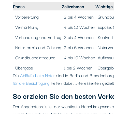
Phase
Zeitrahmen
Wichtige
Vorbereitung
2 bis 4 Wochen
Grundbuc
Vermarktung
4 bis 12 Wochen
Exposé, 
Verhandlung und Vertrag
2 bis 4 Wochen
Kaufvert
Notartermin und Zahlung
2 bis 6 Wochen
Notarver
Grundbucheintragung
4 bis 10 Wochen
Auflassu
Übergabe
1 bis 2 Wochen
Übergabe
Die
Abläufe beim Notar
sind in Berlin und Brandenburg k
für die Besichtigung
helfen dabei, Interessenten gezie
So erzielen Sie den besten Verk
Der Angebotspreis ist der wichtigste Hebel im gesamte
monatelang auf dem Markt. Liegt er zu niedrig, versche