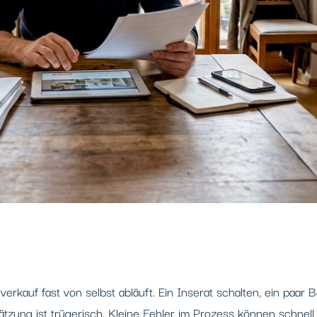
rkauf fast von selbst abläuft. Ein Inserat schalten, ein paar 
tzung ist trügerisch. Kleine Fehler im Prozess können schnell f