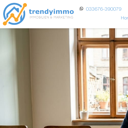
033676-390079
Ho